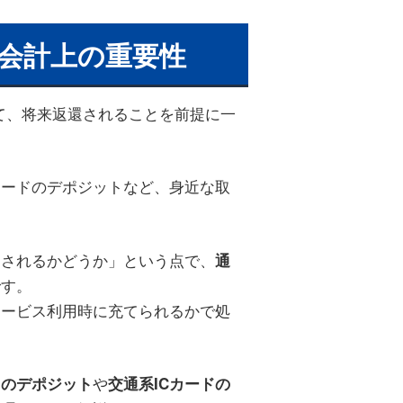
会計上の重要性
して、将来返還されることを前提に一
カードのデポジットなど、身近な取
還されるかどうか」という点で、
通
です。
サービス利用時に充てられるかで処
や
スのデポジット
交通系ICカードの