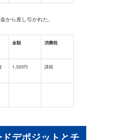
払金から差し引かれた。
金額
消費税
資
1,320円
課税
カードデポジットとチ