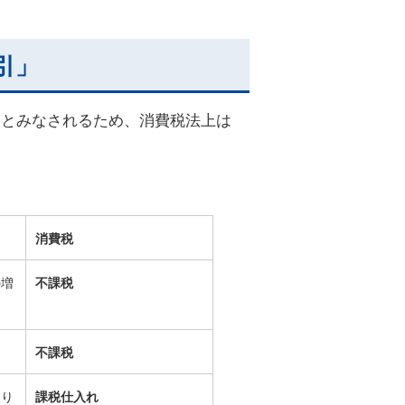
。
引」
とみなされるため、消費税法上は
り
消費税
の増
不課税
不課税
振り
課税仕入れ