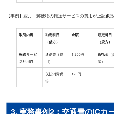
【事例】翌月、郵便物の転送サービスの費用が上記仮
取引内容
勘定科目
金額
勘定科目
（借方）
（貸方）
転送サービ
通信費（費
1,200円
仮払金
（
ス利用時
用）
産）
仮払消費税
120円
等
3. 実務事例2：交通費のIC