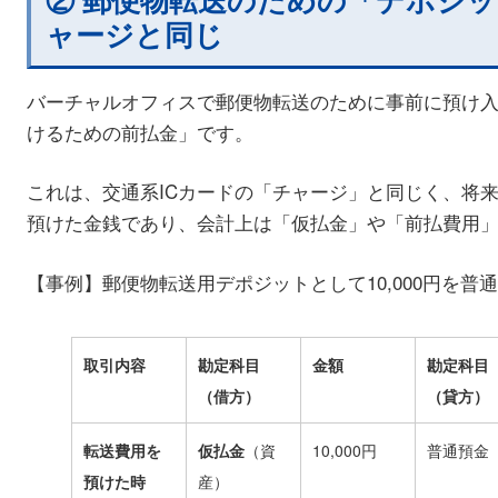
ャージと同じ
バーチャルオフィスで郵便物転送のために事前に預け
けるための前払金」です。
これは、交通系ICカードの「チャージ」と同じく、将
預けた金銭であり、会計上は「仮払金」や「前払費用
【事例】郵便物転送用デポジットとして10,000円を普
取引内容
勘定科目
金額
勘定科目
（借方）
（貸方）
転送費用を
仮払金
（資
10,000円
普通預金
預けた時
産）