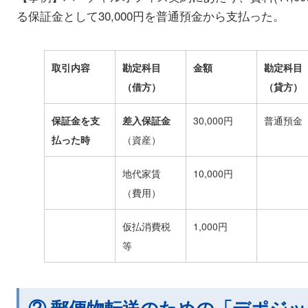
る保証金として30,000円を普通預金から支払った。
取引内容
勘定科目
金額
勘定科目
（借方）
（貸方）
保証金を支
差入保証金
30,000円
普通預金
払った時
（資産）
地代家賃
10,000円
（費用）
仮払消費税
1,000円
等
② 郵便物転送のための「デポジッ