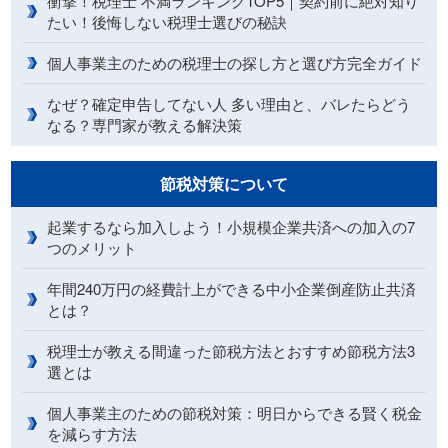
衝撃！税理士 不満ランキングTOP5｜契約前に絶対知り
たい！後悔しない税理士選びの秘訣
個人事業主のための税理士の探し方と選び方完全ガイド
なぜ？確定申告してない人 多い理由と、バレたらどう
なる？専門家が教える解決策
節税対策について
起業するなら加入しよう！小規模企業共済への加入の7
つのメリット
年間240万円の経費計上ができる中小企業倒産防止共済
とは？
税理士が教える間違った節税方法とおすすめ節税方法3
選とは
個人事業主のための節税対策：明日からできる賢く税金
を減らす方法