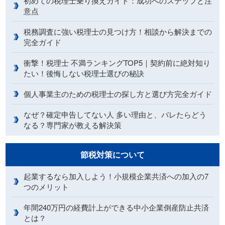
初めての税理士乗り換えガイド：成功へのステップと注
意点
税務調査に強い税理士の見つけ方！相談から解決までの
完全ガイド
衝撃！税理士 不満ランキングTOP5｜契約前に絶対知り
たい！後悔しない税理士選びの秘訣
個人事業主のための税理士の探し方と選び方完全ガイド
なぜ？確定申告してない人 多い理由と、バレたらどう
なる？専門家が教える解決策
節税対策について
起業するなら加入しよう！小規模企業共済への加入の7
つのメリット
年間240万円の経費計上ができる中小企業倒産防止共済
とは？