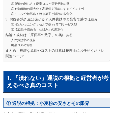
① 製造の難しさ：廃棄ロスと需要予測の壁
② 付加価値の最大化：高単価を可能にするイベント性
③ リスク分散戦略：焼き菓子と販路の多角化
3. お好み焼き屋は儲かる？人件費効率と品質で勝つ仕組み
① ポジショニング：セルフ型 vs 専門サービス型
② 収益性を高める「仕組み」の差別化
結論：成功は「原価率の数字」の奥にある
人件費効率の視点
廃棄ロスの管理
まとめ：複雑な原価やコストの計算は税理士にお任せください
関連ページ:
1. 「潰れない」通説の根拠と経営者が考
えるべき真のコスト
① 通説の根拠：小麦粉の安さとその限界