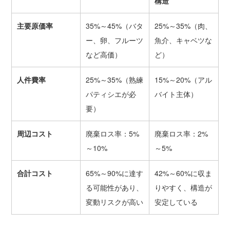
構造
主要原価率
35%～45%（バタ
25%～35%（肉、
ー、卵、フルーツ
魚介、キャベツな
など高価）
ど）
人件費率
25%～35%（熟練
15%～20%（アル
パティシエが必
バイト主体）
要）
周辺コスト
廃棄ロス率：5%
廃棄ロス率：2%
～10%
～5%
合計コスト
65%～90%に達す
42%～60%に収ま
る可能性があり、
りやすく、構造が
変動リスクが高い
安定している