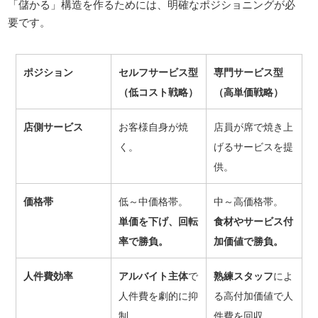
「儲かる」構造を作るためには、明確なポジショニングが必
要です。
ポジション
セルフサービス型
専門サービス型
（低コスト戦略）
（高単価戦略）
店側サービス
お客様自身が焼
店員が席で焼き上
く。
げるサービスを提
供。
価格帯
低～中価格帯。
中～高価格帯。
単価を下げ、回転
食材やサービス付
率で勝負。
加価値で勝負。
人件費効率
アルバイト主体
で
熟練スタッフ
によ
人件費を劇的に抑
る高付加価値で人
制。
件費を回収。